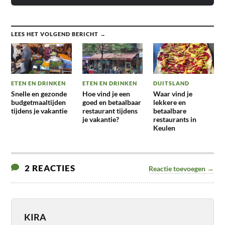
LEES HET VOLGEND BERICHT →
ETEN EN DRINKEN
ETEN EN DRINKEN
DUITSLAND
Snelle en gezonde
Hoe vind je een
Waar vind je
budgetmaaltijden
goed en betaalbaar
lekkere en
tijdens je vakantie
restaurant tijdens
betaalbare
je vakantie?
restaurants in
Keulen
2 REACTIES
Reactie toevoegen →
KIRA