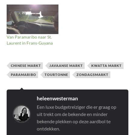
Van Paramaribo naar St.
Laurent in Frans-Guyana
CHINESE MARKT
JAVAANSE MARKT
KWATTA MARKT
PARAMARIBO
TOURTONNE
ZONDAGSMARKT
heleenwesterman
Een luxe budgetreiziger die er graag op
uit trekt om de bekende en minder
bekende plekken op deze aardbol te
ontdekken.