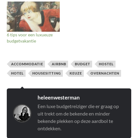
6 tips voor een luxueuze
budgetvakantie
ACCOMMODATIE
AIRBNB
BUDGET
HOSTEL
HOTEL
HOUSESITTING
KEUZE
OVERNACHTEN
heleenwesterman
Een luxe budgetreiziger die er graag op
uit trekt om de bekende en minder
bekende plekken op deze aardbol te
ontdekken.