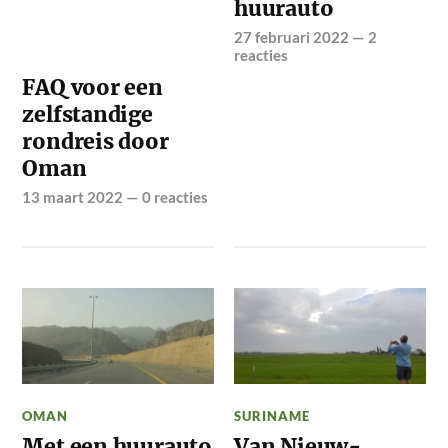
huurauto
27 februari 2022
—
2
reacties
FAQ voor een
zelfstandige
rondreis door
Oman
13 maart 2022
—
0 reacties
OMAN
SURINAME
Met een huurauto
Van Nieuw-