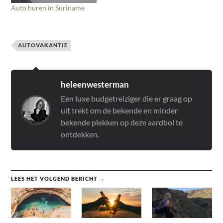
Auto huren in Suriname
AUTOVAKANTIE
heleenwesterman
Een luxe budgetreiziger die er graag op
uit trekt om de bekende en minder
bekende plekken op deze aardbol te
ontdekken.
LEES HET VOLGEND BERICHT →