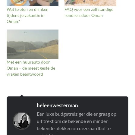
Wat te eten en drinken
FAQ voor een zelfstandige
tijdens je vakantie in
rondreis door Oman
Oman?
Met een huurauto door
Oman – de meest gestelde
vragen beantwoord
heleenwesterman
Een luxe budgetreiziger die er graag op
uit trekt om de bekende en minder
bekende plekken op deze aardbol te