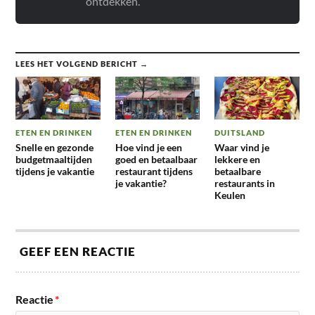
ontdekken.
LEES HET VOLGEND BERICHT →
ETEN EN DRINKEN
ETEN EN DRINKEN
DUITSLAND
Snelle en gezonde
Hoe vind je een
Waar vind je
budgetmaaltijden
goed en betaalbaar
lekkere en
tijdens je vakantie
restaurant tijdens
betaalbare
je vakantie?
restaurants in
Keulen
GEEF EEN REACTIE
Reactie
*