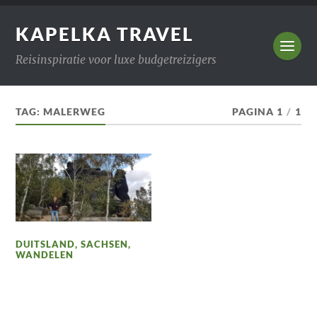
KAPELKA TRAVEL
Reisinspiratie voor luxe budgetreizigers
TAG:
MALERWEG
PAGINA 1
/
1
DUITSLAND
,
SACHSEN
,
WANDELEN