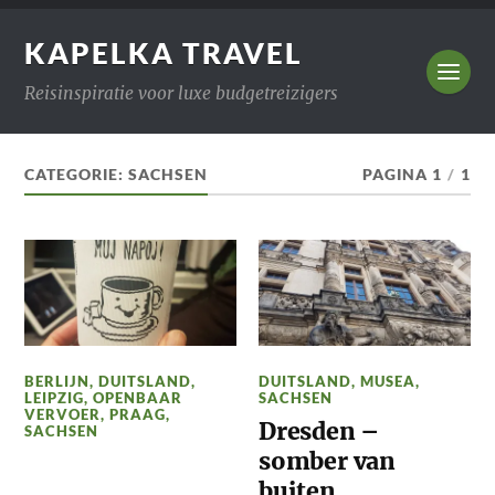
KAPELKA TRAVEL
Reisinspiratie voor luxe budgetreizigers
CATEGORIE:
SACHSEN
PAGINA 1
/
1
BERLIJN
,
DUITSLAND
,
DUITSLAND
,
MUSEA
,
LEIPZIG
,
OPENBAAR
SACHSEN
VERVOER
,
PRAAG
,
Dresden –
SACHSEN
somber van
buiten,