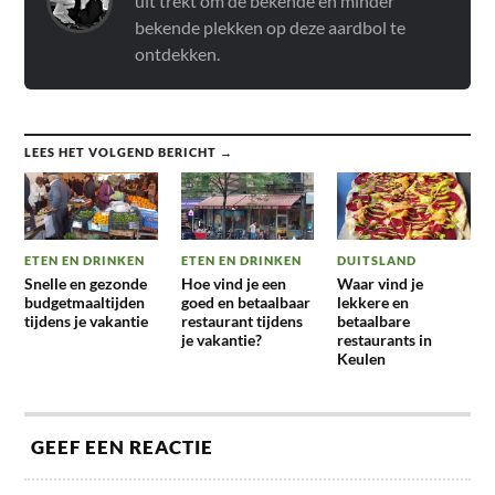
uit trekt om de bekende en minder
bekende plekken op deze aardbol te
ontdekken.
LEES HET VOLGEND BERICHT →
ETEN EN DRINKEN
ETEN EN DRINKEN
DUITSLAND
Snelle en gezonde
Hoe vind je een
Waar vind je
budgetmaaltijden
goed en betaalbaar
lekkere en
tijdens je vakantie
restaurant tijdens
betaalbare
je vakantie?
restaurants in
Keulen
GEEF EEN REACTIE