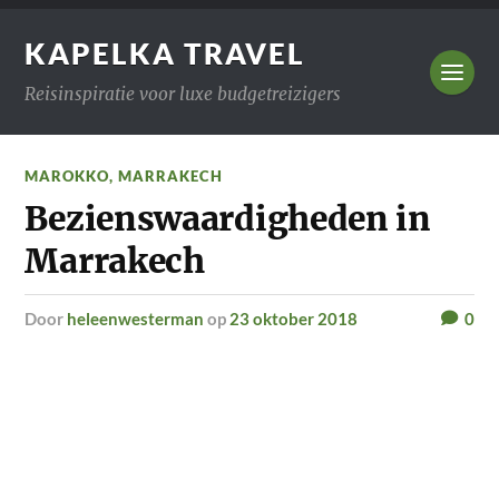
KAPELKA TRAVEL
Reisinspiratie voor luxe budgetreizigers
MAROKKO
,
MARRAKECH
Bezienswaardigheden in
Marrakech
door
heleenwesterman
op
23 oktober 2018
0