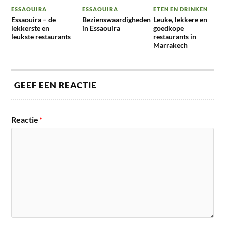
ESSAOUIRA
ESSAOUIRA
ETEN EN DRINKEN
Essaouira – de
Bezienswaardigheden
Leuke, lekkere en
lekkerste en
in Essaouira
goedkope
leukste restaurants
restaurants in
Marrakech
GEEF EEN REACTIE
Reactie
*