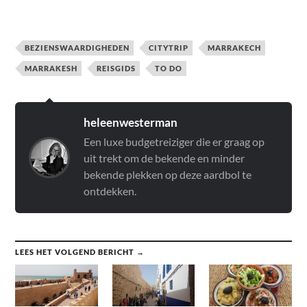
BEZIENSWAARDIGHEDEN
CITYTRIP
MARRAKECH
MARRAKESH
REISGIDS
TO DO
heleenwesterman
Een luxe budgetreiziger die er graag op
uit trekt om de bekende en minder
bekende plekken op deze aardbol te
ontdekken.
LEES HET VOLGEND BERICHT →