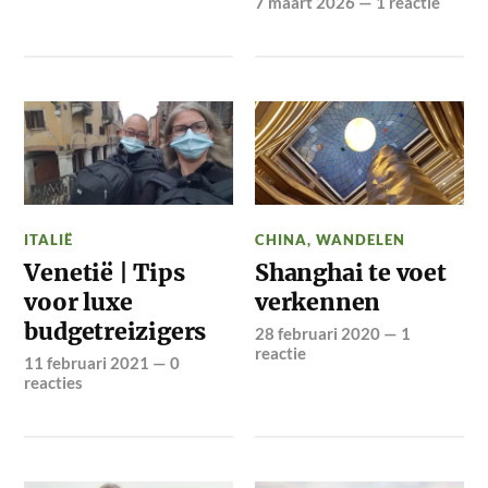
7 maart 2026
—
1 reactie
ITALIË
CHINA
,
WANDELEN
Venetië | Tips
Shanghai te voet
voor luxe
verkennen
budgetreizigers
28 februari 2020
—
1
reactie
11 februari 2021
—
0
reacties