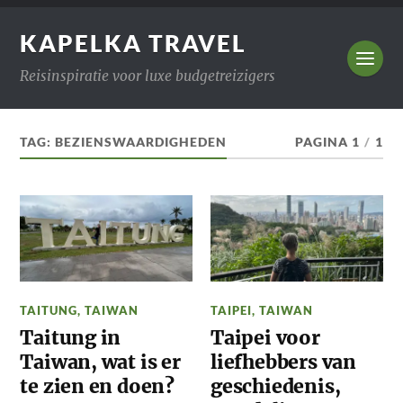
KAPELKA TRAVEL
Reisinspiratie voor luxe budgetreizigers
TAG:
BEZIENSWAARDIGHEDEN
PAGINA 1
/
1
TAITUNG
,
TAIWAN
TAIPEI
,
TAIWAN
Taitung in
Taipei voor
Taiwan, wat is er
liefhebbers van
te zien en doen?
geschiedenis,