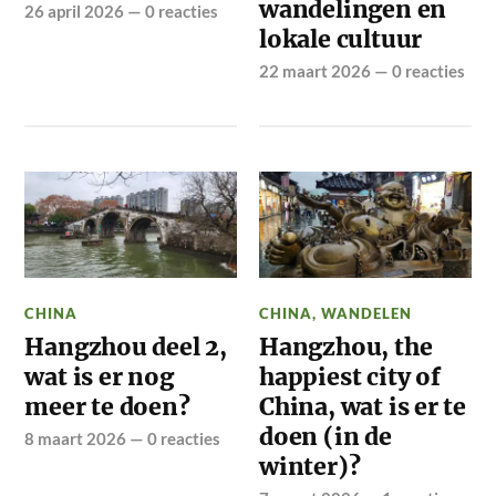
wandelingen en
26 april 2026
—
0 reacties
lokale cultuur
22 maart 2026
—
0 reacties
CHINA
CHINA
,
WANDELEN
Hangzhou deel 2,
Hangzhou, the
wat is er nog
happiest city of
meer te doen?
China, wat is er te
doen (in de
8 maart 2026
—
0 reacties
winter)?