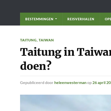
BESTEMMINGEN
REISVERHALEN
OP
TAITUNG
,
TAIWAN
Taitung in Taiwan,
doen?
Gepubliceerd
door
heleenwesterman
op
26 april 2