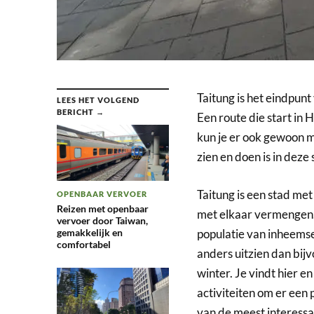
Taitung is het eindpun
LEES HET VOLGEND
BERICHT →
Een route die start in 
kun je er ook gewoon me
zien en doen is in deze
Taitung is een stad me
OPENBAAR VERVOER
Reizen met openbaar
met elkaar vermengen. 
vervoer door Taiwan,
populatie van inheemse 
gemakkelijk en
comfortabel
anders uitzien dan bijv
winter. Je vindt hier 
activiteiten om er een
van de meest interess