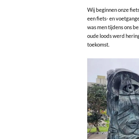
Wij beginnen onze fiets
een fiets- en voetgang
was men tijdens ons b
oude loods werd hering
toekomst.