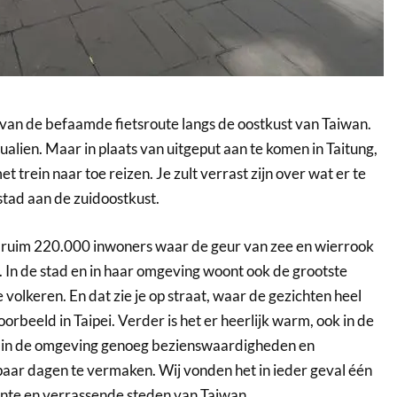
t van de befaamde fietsroute langs de oostkust van Taiwan.
Hualien. Maar in plaats van uitgeput aan te komen in Taitung,
t trein naar toe reizen. Je zult verrast zijn over wat er te
 stad aan de zuidoostkust.
t ruim 220.000 inwoners waar de geur van zee en wierrook
In de stad en in haar omgeving woont ook de grootste
volkeren. En dat zie je op straat, waar de gezichten heel
oorbeeld in Taipei. Verder is het er heerlijk warm, ook in de
en in de omgeving genoeg bezienswaardigheden en
 paar dagen te vermaken. Wij vonden het in ieder geval één
ante en verrassende steden van Taiwan.