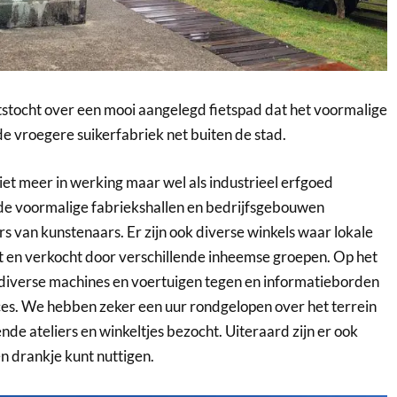
stocht over een mooi aangelegd fietspad dat het voormalige
 de vroegere suikerfabriek net buiten de stad.
iet meer in werking maar wel als industrieel erfgoed
de voormalige fabriekshallen en bedrijfsgebouwen
rs van kunstenaars. Er zijn ook diverse winkels waar lokale
 en verkocht door verschillende inheemse groepen. Op het
g diverse machines en voertuigen tegen en informatieborden
es. We hebben zeker een uur rondgelopen over het terrein
nde ateliers en winkeltjes bezocht. Uiteraard zijn er ook
n drankje kunt nuttigen.