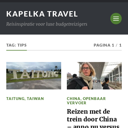
KAPELKA TRAVEL
Reisinspiratie voor luxe budgetreizigers
TAG:
TIPS
PAGINA 1
/
1
TAITUNG
,
TAIWAN
CHINA
,
OPENBAAR
VERVOER
Reizen met de
trein door China
– anno nu versus