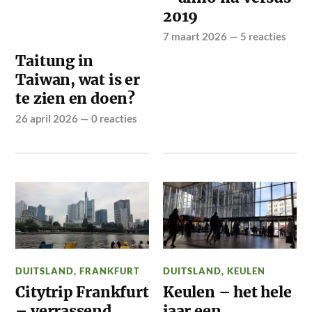
2019
7 maart 2026
—
5 reacties
Taitung in
Taiwan, wat is er
te zien en doen?
26 april 2026
—
0 reacties
DUITSLAND
,
FRANKFURT
DUITSLAND
,
KEULEN
Citytrip Frankfurt
Keulen – het hele
– verrassend
jaar een