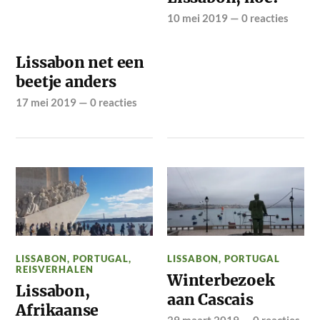
10 mei 2019
—
0 reacties
Lissabon net een
beetje anders
17 mei 2019
—
0 reacties
LISSABON
,
PORTUGAL
,
LISSABON
,
PORTUGAL
REISVERHALEN
Winterbezoek
Lissabon,
aan Cascais
Afrikaanse
29 maart 2019
—
0 reacties