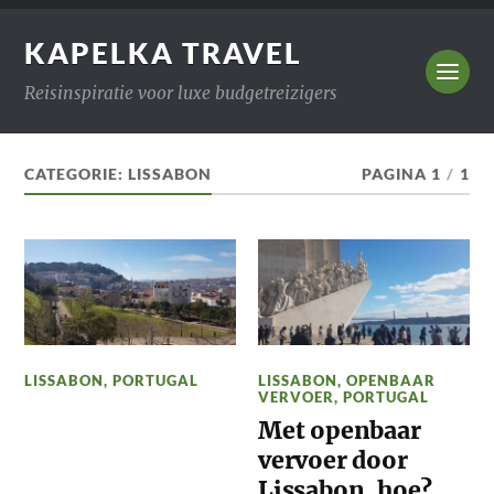
KAPELKA TRAVEL
Reisinspiratie voor luxe budgetreizigers
CATEGORIE:
LISSABON
PAGINA 1
/
1
LISSABON
,
PORTUGAL
LISSABON
,
OPENBAAR
VERVOER
,
PORTUGAL
Met openbaar
vervoer door
Lissabon, hoe?