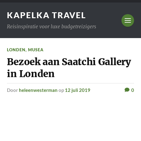
KAPELKA TRAVEL
Reisinspiratie voor luxe budgetreizigers
LONDEN
,
MUSEA
Bezoek aan Saatchi Gallery
in Londen
door
heleenwesterman
op
12 juli 2019
0