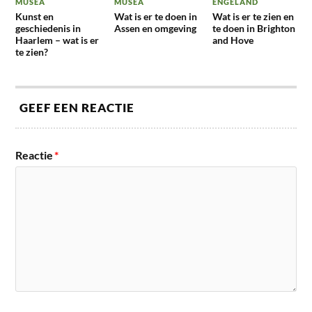
MUSEA
MUSEA
ENGELAND
Kunst en
Wat is er te doen in
Wat is er te zien en
geschiedenis in
Assen en omgeving
te doen in Brighton
Haarlem – wat is er
and Hove
te zien?
GEEF EEN REACTIE
Reactie
*