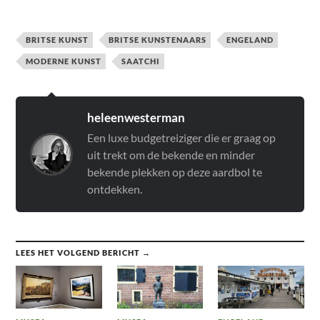
BRITSE KUNST
BRITSE KUNSTENAARS
ENGELAND
MODERNE KUNST
SAATCHI
heleenwesterman
Een luxe budgetreiziger die er graag op
uit trekt om de bekende en minder
bekende plekken op deze aardbol te
ontdekken.
LEES HET VOLGEND BERICHT →