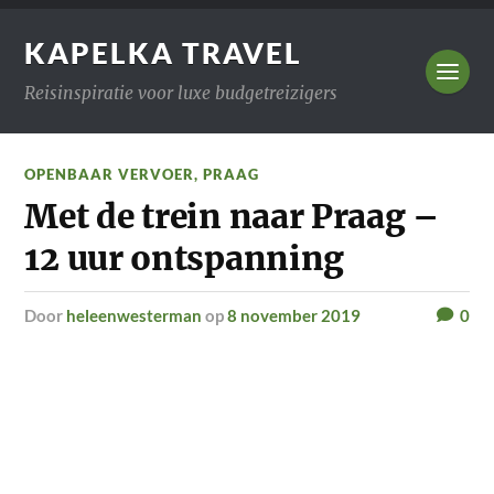
KAPELKA TRAVEL
Reisinspiratie voor luxe budgetreizigers
OPENBAAR VERVOER
,
PRAAG
Met de trein naar Praag –
12 uur ontspanning
door
heleenwesterman
op
8 november 2019
0