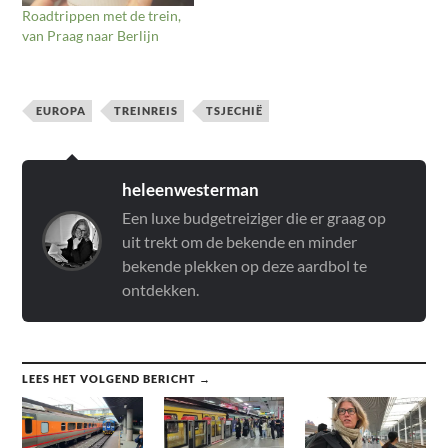
Roadtrippen met de trein,
van Praag naar Berlijn
EUROPA
TREINREIS
TSJECHIË
heleenwesterman
Een luxe budgetreiziger die er graag op
uit trekt om de bekende en minder
bekende plekken op deze aardbol te
ontdekken.
LEES HET VOLGEND BERICHT →