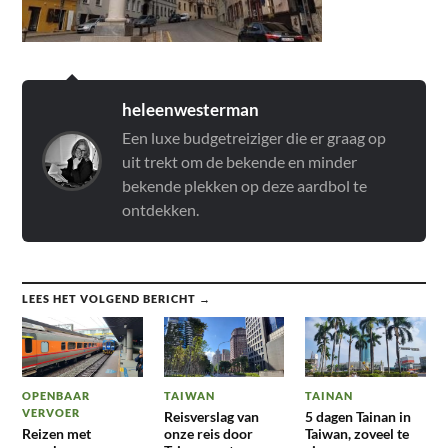
heleenwesterman
Een luxe budgetreiziger die er graag op
uit trekt om de bekende en minder
bekende plekken op deze aardbol te
ontdekken.
LEES HET VOLGEND BERICHT →
OPENBAAR
TAIWAN
TAINAN
VERVOER
Reisverslag van
5 dagen Tainan in
Reizen met
onze reis door
Taiwan, zoveel te