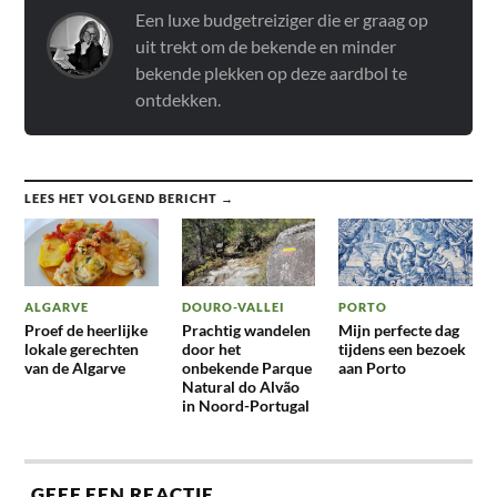
Een luxe budgetreiziger die er graag op
uit trekt om de bekende en minder
bekende plekken op deze aardbol te
ontdekken.
LEES HET VOLGEND BERICHT →
ALGARVE
DOURO-VALLEI
PORTO
Proef de heerlijke
Prachtig wandelen
Mijn perfecte dag
lokale gerechten
door het
tijdens een bezoek
van de Algarve
onbekende Parque
aan Porto
Natural do Alvão
in Noord-Portugal
GEEF EEN REACTIE