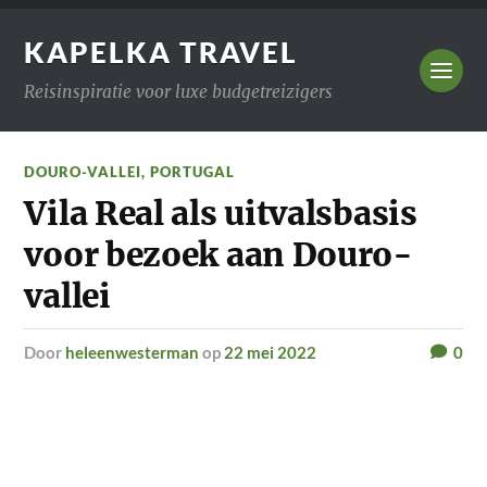
KAPELKA TRAVEL
Reisinspiratie voor luxe budgetreizigers
DOURO-VALLEI
,
PORTUGAL
Vila Real als uitvalsbasis
voor bezoek aan Douro-
vallei
door
heleenwesterman
op
22 mei 2022
0