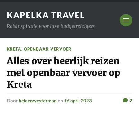
KAPELKA TRAVEL
Reisinspiratie voor luxe budgetreizigers
KRETA
,
OPENBAAR VERVOER
Alles over heerlijk reizen
met openbaar vervoer op
Kreta
door
heleenwesterman
op
16 april 2023
2