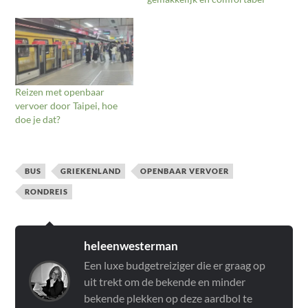
Reizen met openbaar
vervoer door Taipei, hoe
doe je dat?
BUS
GRIEKENLAND
OPENBAAR VERVOER
RONDREIS
heleenwesterman
Een luxe budgetreiziger die er graag op
uit trekt om de bekende en minder
bekende plekken op deze aardbol te