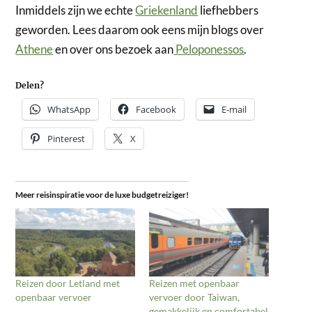
Inmiddels zijn we echte
Griekenland
liefhebbers
geworden. Lees daarom ook eens mijn blogs over
Athene
en over ons bezoek aan
Peloponessos
.
Delen?
WhatsApp
Facebook
E-mail
Pinterest
X
Meer reisinspiratie voor de luxe budgetreiziger!
Reizen door Letland met
Reizen met openbaar
openbaar vervoer
vervoer door Taiwan,
gemakkelijk en comfortabel